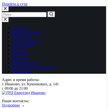
Перейти к сути
Магазины
Кафе и рестораны
Развлечения
Акции и события
Арендаторам
Реклама
Карта ТРЦ
Вакансии
Виртуальный тур
Контакты ТРЦ “Евролэнд”
Инвесторам
Адрес и время работы:
г. Иваново, ул. Куконковых, д. 141
с 09:00 до 21:00
Наши контакты:
Подробнее
→