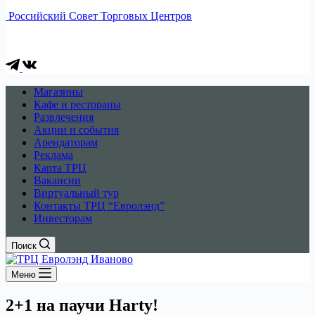
Российский Совет Торговых Центров
Магазины
Кафе и рестораны
Развлечения
Акции и события
Арендаторам
Реклама
Карта ТРЦ
Вакансии
Виртуальный тур
Контакты ТРЦ “Евролэнд”
Инвесторам
Поиск
Меню
2+1 на паучи Harty!