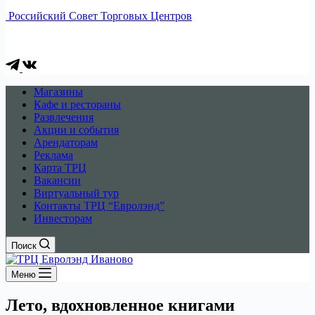
Российский Совет Торговых Центров
Магазины
Кафе и рестораны
Развлечения
Акции и события
Арендаторам
Реклама
Карта ТРЦ
Вакансии
Виртуальный тур
Контакты ТРЦ “Евролэнд”
Инвесторам
Поиск
Меню
Лето, вдохновленное книгами