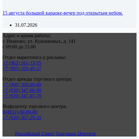
15 августа большой караоке-вечер под открытым небом.
31.07.2026
Адрес и время работы:
г. Иваново, ул. Куконковых, д. 141
с 09:00 до 21:00
Отдел маркетинга и рекламы:
+7 (962) 161-33-55
+7 (905) 109-49-27
Отдел аренды торгового центра:
+7 (960) 509-69-69
+7 (930) 347-66-99
+7 (920) 347-07-70
Инфоцентр торгового центра:
8(4932)-90-00-80
+7 (920) 367-29-20
Российский Совет Торговых Центров