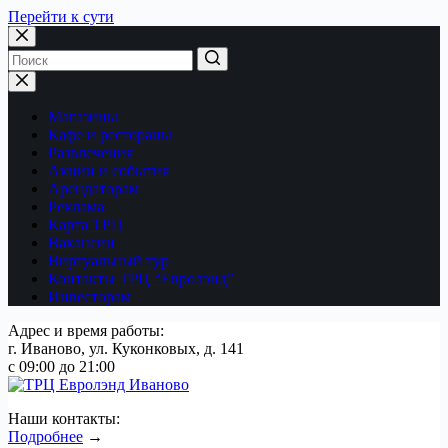
Перейти к сути
Магазины
Кафе и рестораны
Развлечения
Акции и события
Арендаторам
Реклама
Карта ТРЦ
Вакансии
Виртуальный тур
Контакты ТРЦ “Евролэнд”
Инвесторам
Адрес и время работы:
г. Иваново, ул. Куконковых, д. 141
с 09:00 до 21:00
Наши контакты:
Подробнее
→