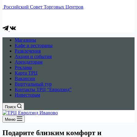
Российский Совет Торговых Центров
Магазины
Кафе и рестораны
Развлечения
Акции и события
Арендаторам
Реклама
Карта ТРЦ
Вакансии
Виртуальный тур
Контакты ТРЦ “Евролэнд”
Инвесторам
Поиск
Меню
Подарите близким комфорт и