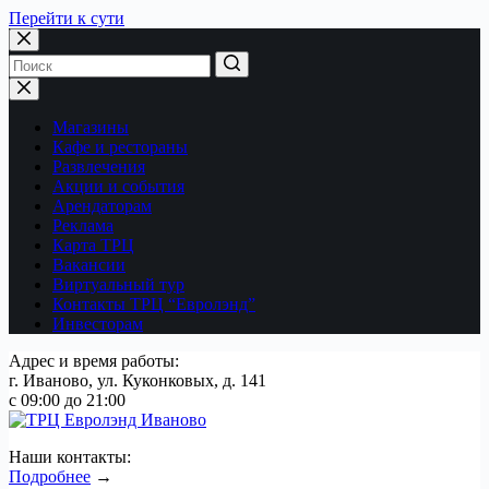
Перейти к сути
Магазины
Кафе и рестораны
Развлечения
Акции и события
Арендаторам
Реклама
Карта ТРЦ
Вакансии
Виртуальный тур
Контакты ТРЦ “Евролэнд”
Инвесторам
Адрес и время работы:
г. Иваново, ул. Куконковых, д. 141
с 09:00 до 21:00
Наши контакты:
Подробнее
→