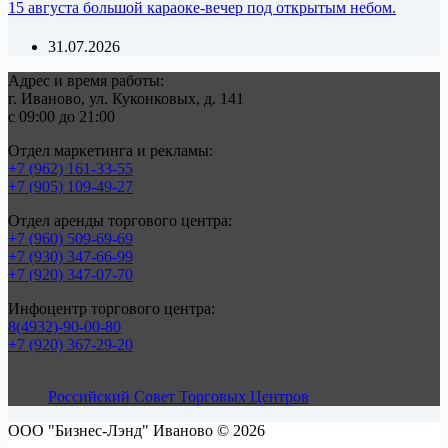
15 августа большой караоке-вечер под открытым небом.
31.07.2026
Адрес и время работы:
г. Иваново, ул. Куконковых, д. 141
с 09:00 до 21:00
Отдел маркетинга и рекламы:
+7 (962) 161-33-55
+7 (905) 109-49-27
Отдел аренды торгового центра:
+7 (960) 509-69-69
+7 (930) 347-66-99
+7 (920) 347-07-70
Инфоцентр торгового центра:
8(4932)-90-00-80
+7 (920) 367-29-20
Российский Совет Торговых Центров
ООО "Бизнес-Лэнд" Иваново © 2026