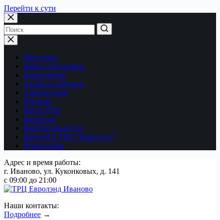
Перейти к сути
Магазины
Кафе и рестораны
Развлечения
Акции и события
Арендаторам
Реклама
Карта ТРЦ
Вакансии
Виртуальный тур
Контакты ТРЦ “Евролэнд”
Инвесторам
Адрес и время работы:
г. Иваново, ул. Куконковых, д. 141
с 09:00 до 21:00
Наши контакты:
Подробнее
→