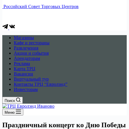
Российский Совет Торговых Центров
Магазины
Кафе и рестораны
Развлечения
Акции и события
Арендаторам
Реклама
Карта ТРЦ
Вакансии
Виртуальный тур
Контакты ТРЦ “Евролэнд”
Инвесторам
Поиск
Меню
Праздничный концерт ко Дню Победы