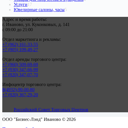
17
товара
Услуги
17
товаров
5
Ювелирные салоны, часы
5
товаров
Адрес и время работы:
г. Иваново, ул. Куконковых, д. 141
с 09:00 до 21:00
Отдел маркетинга и рекламы:
+7 (962) 161-33-55
+7 (905) 109-49-27
Отдел аренды торгового центра:
+7 (960) 509-69-69
+7 (930) 347-66-99
+7 (920) 347-07-70
Инфоцентр торгового центра:
8(4932)-90-00-80
+7 (920) 367-29-20
Российский Совет Торговых Центров
ООО "Бизнес-Лэнд" Иваново © 2026