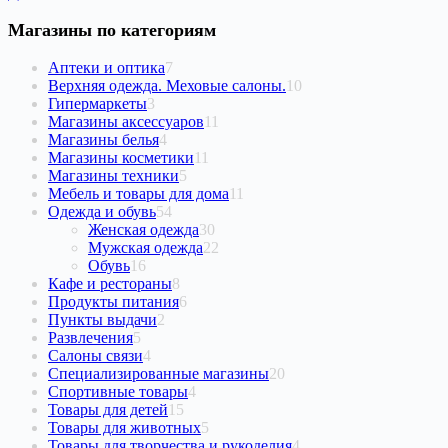
Магазины по категориям
7
Аптеки и оптика
7
товаров
10
Верхняя одежда. Меховые салоны.
10
3
товаров
Гипермаркеты
3
товара
11
Магазины аксессуаров
11
4
товаров
Магазины белья
4
товара
11
Магазины косметики
11
5
товаров
Магазины техники
5
товаров
11
Мебель и товары для дома
11
54
товаров
Одежда и обувь
54
товара
30
Женская одежда
30
товаров
22
Мужская одежда
22
16
товара
Обувь
16
товаров
8
Кафе и рестораны
8
товаров
6
Продукты питания
6
2
товаров
Пункты выдачи
2
5
товара
Развлечения
5
товаров
4
Салоны связи
4
товара
20
Специализированные магазины
20
4
товаров
Спортивные товары
4
15
товара
Товары для детей
15
товаров
5
Товары для животных
5
товаров
4
Товары для творчества и рукоделия
4