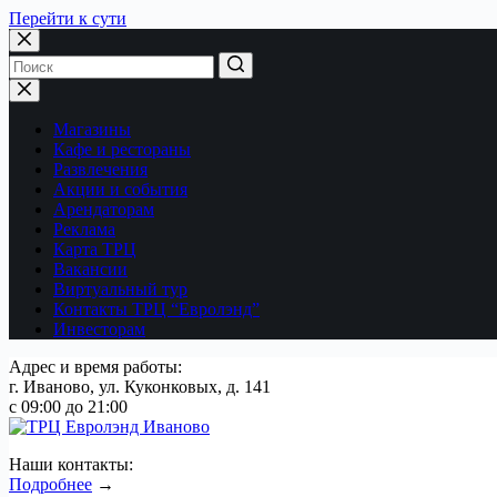
Перейти к сути
Магазины
Кафе и рестораны
Развлечения
Акции и события
Арендаторам
Реклама
Карта ТРЦ
Вакансии
Виртуальный тур
Контакты ТРЦ “Евролэнд”
Инвесторам
Адрес и время работы:
г. Иваново, ул. Куконковых, д. 141
с 09:00 до 21:00
Наши контакты:
Подробнее
→