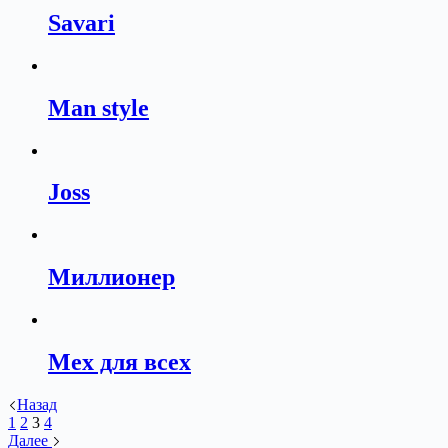
Savari
Man style
Joss
Миллионер
Мех для всех
Назад
1
2
3
4
Далее