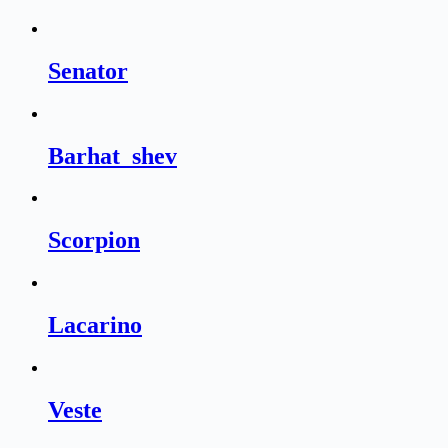
Senator
Barhat_shev
Scorpion
Lаcarino
Veste