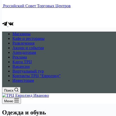
Российский Совет Торговых Центров
Магазины
Кафе и рестораны
Развлечения
Акции и события
Арендаторам
Реклама
Карта ТРЦ
Вакансии
Виртуальный тур
Контакты ТРЦ “Евролэнд”
Инвесторам
Поиск
Меню
Одежда и обувь