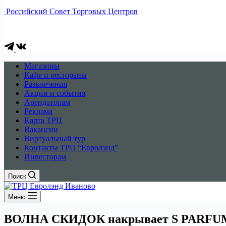
Российский Совет Торговых Центров
Магазины
Кафе и рестораны
Развлечения
Акции и события
Арендаторам
Реклама
Карта ТРЦ
Вакансии
Виртуальный тур
Контакты ТРЦ “Евролэнд”
Инвесторам
Поиск
Меню
ВОЛНА СКИДОК накрывает S PARFU