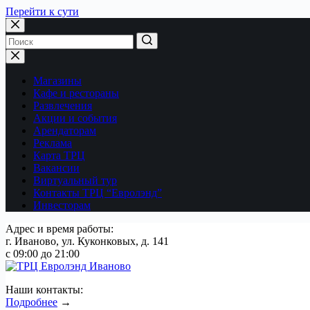
Перейти к сути
Магазины
Кафе и рестораны
Развлечения
Акции и события
Арендаторам
Реклама
Карта ТРЦ
Вакансии
Виртуальный тур
Контакты ТРЦ “Евролэнд”
Инвесторам
Адрес и время работы:
г. Иваново, ул. Куконковых, д. 141
с 09:00 до 21:00
Наши контакты:
Подробнее
→