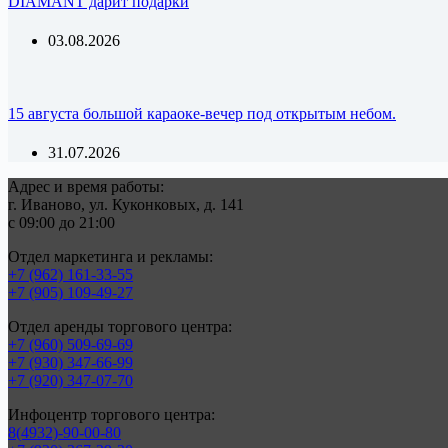
DIAMANT дарит подарки
03.08.2026
15 августа большой караоке-вечер под открытым небом.
31.07.2026
Адрес и время работы:
г. Иваново, ул. Куконковых, д. 141
с 09:00 до 21:00
Отдел маркетинга и рекламы:
+7 (962) 161-33-55
+7 (905) 109-49-27
Отдел аренды торгового центра:
+7 (960) 509-69-69
+7 (930) 347-66-99
+7 (920) 347-07-70
Инфоцентр торгового центра:
8(4932)-90-00-80