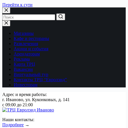
Перейти к сути
Магазины
Кафе и рестораны
Развлечения
Акции и события
Арендаторам
Реклама
Карта ТРЦ
Вакансии
Виртуальный тур
Контакты ТРЦ “Евролэнд”
Инвесторам
Адрес и время работы:
г. Иваново, ул. Куконковых, д. 141
с 09:00 до 21:00
Наши контакты:
Подробнее
→