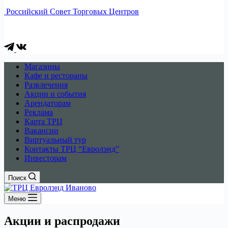
Российский Совет Торговых Центров
Магазины
Кафе и рестораны
Развлечения
Акции и события
Арендаторам
Реклама
Карта ТРЦ
Вакансии
Виртуальный тур
Контакты ТРЦ “Евролэнд”
Инвесторам
Поиск
Меню
Акции и распродажи