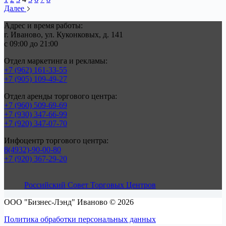
Далее
Адрес и время работы:
г. Иваново, ул. Куконковых, д. 141
с 09:00 до 21:00
Отдел маркетинга и рекламы:
+7 (962) 161-33-55
+7 (905) 109-49-27
Отдел аренды торгового центра:
+7 (960) 509-69-69
+7 (930) 347-66-99
+7 (920) 347-07-70
Инфоцентр торгового центра:
8(4932)-90-00-80
+7 (920) 367-29-20
Российский Совет Торговых Центров
ООО "Бизнес-Лэнд" Иваново © 2026
Политика обработки персональных данных