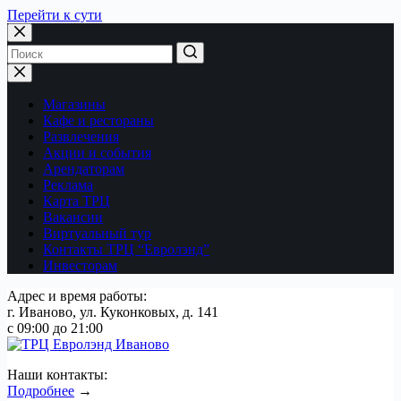
Перейти к сути
Магазины
Кафе и рестораны
Развлечения
Акции и события
Арендаторам
Реклама
Карта ТРЦ
Вакансии
Виртуальный тур
Контакты ТРЦ “Евролэнд”
Инвесторам
Адрес и время работы:
г. Иваново, ул. Куконковых, д. 141
с 09:00 до 21:00
Наши контакты:
Подробнее
→