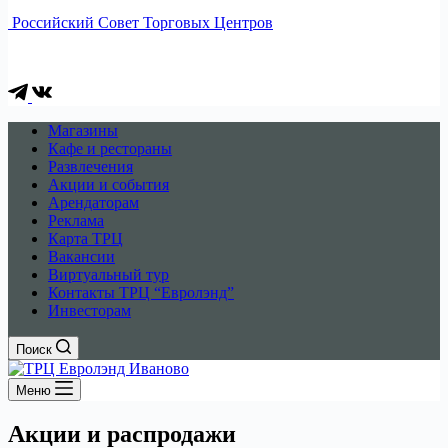
Российский Совет Торговых Центров
Магазины
Кафе и рестораны
Развлечения
Акции и события
Арендаторам
Реклама
Карта ТРЦ
Вакансии
Виртуальный тур
Контакты ТРЦ “Евролэнд”
Инвесторам
Поиск
Меню
Акции и распродажи